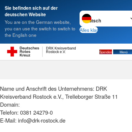
Sie befinden sich auf der
Sprache wechseln zu
deutschen Website
Suche
You are on the German website,
you can use the switch to switch to
Alles klar
the English one
DRK Kreisverband
Spenden
Menü
Rostock e.V.
Barrierefreiheitserkläru
Name und Anschrift des Unternehmens: DRK
Kreisverband Rostock e.V., Trelleborger Straße 11
Domain:
Telefon: 0381 24279-0
E-Mail: info@drk-rostock.de