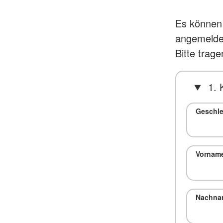
Es können 
angemelde
Bitte trage
1. 
Geschle
Vornam
Nachna