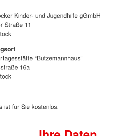
Bahnhofsd
cker Kinder- und Jugendhilfe gGmbH
er Straße 11
tock
gsort
rtagesstätte “Butzemannhaus”
sstraße 16a
tock
 ist für Sie kostenlos.
Ihre Daten