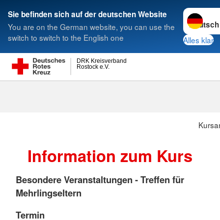
Sprache w
Sie befinden sich auf der deutschen Website
You are on the German website, you can use the
Suche
switch to switch to the English one
Alles klar
DRK Kreisverband
Rostock e.V.
Kursa
Information zum Kurs
Besondere Veranstaltungen - Treffen für
Mehrlingseltern
Termin