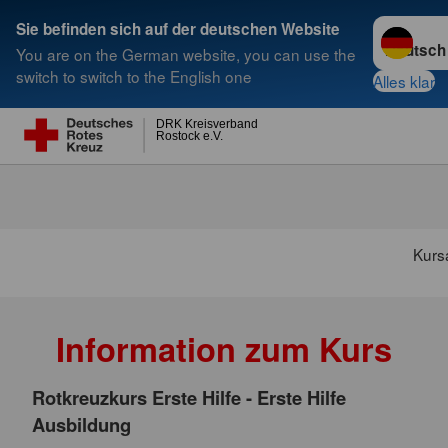
Sprache w
Sie befinden sich auf der deutschen Website
You are on the German website, you can use the
Suche
switch to switch to the English one
Alles klar
DRK Kreisverband
Rostock e.V.
Kurs
Information zum Kurs
Rotkreuzkurs Erste Hilfe - Erste Hilfe
Ausbildung