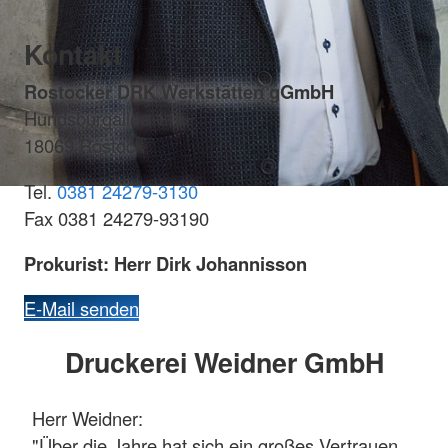
Kontakt
Rostocker DRK Werkstätten gGmbH
Hundsburgallee 11a
18069 Rostock
Tel.
0381 24279-3130
Fax 0381 24279-93190
Prokurist: Herr Dirk Johannisson
E-Mail senden
Druckerei Weidner GmbH
Herr Weidner:
"Über die Jahre hat sich ein großes Vertrauen