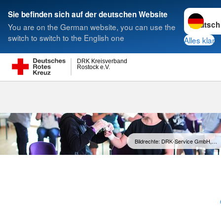
Sprache w
Sie befinden sich auf der deutschen Website
You are on the German website, you can use the
Suche
switch to switch to the English one
Alles klar
DRK Kreisverband
Rostock e.V.
Bildrechte: DRK-Service GmbH,…