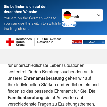
Sie befinden sich auf der
Sprache wechseln zu
deutschen Website
Suche
You are on the German website,
you can use the switch to switch to
Alles klar
the English one
DRK Kreisverband
Spenden
Menü
Rostock e.V.
Wir als DRK Kreisverband Rostock e.V. bieten
soziale Beratungen und damit Hilfestellungen
für unterschiedlichste Lebenssituationen
kostenfrei für den Beratungssuchenden an. In
unserer
Ehrenamtsberatung
gehen wir auf
Ihre individuellen Stärken und Vorlieben ein und
finden so das passende Ehrenamt für Sie. Die
Familienberatung
bietet Antworten auf
verschiedenste Fragen zu Erziehungsthemen.