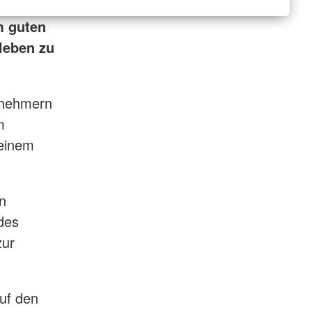
m guten
leben zu
ilnehmern
m
 einem
n
des
zur
auf den