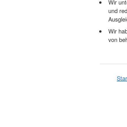
Wir unt
und red
Ausgle
Wir hab
von beh
Star