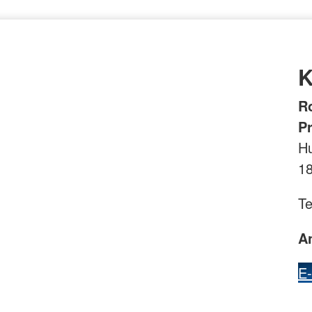
K
R
P
Hu
1
Te
A
E-