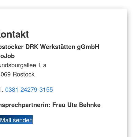
ontakt
ostocker DRK Werkstätten gGmbH
roJob
ndsburgallee 1 a
8069 Rostock
l.
0381 24279-3155
nsprechpartnerin: Frau Ute Behnke
Mail senden