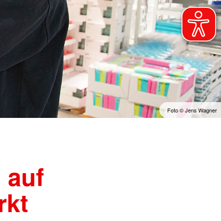
ienst
Foto © Jens Wagner
 auf
rkt