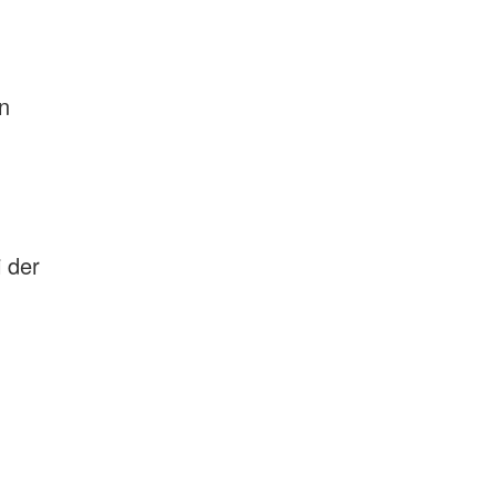
en
 der
n