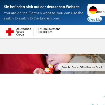
Sprache w
Sie befinden sich auf der deutschen Website
You are on the German website, you can use the
Suche
switch to switch to the English one
Alles klar
DRK Kreisverband
Rostock e.V.
Foto: M. Eram / DRK-Service GmbH