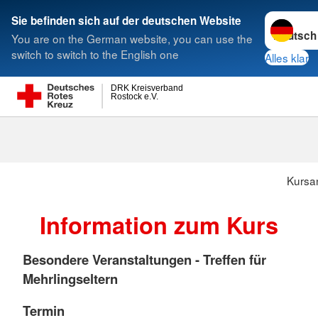
Sprache w
Sie befinden sich auf der deutschen Website
You are on the German website, you can use the
Suche
switch to switch to the English one
Alles klar
DRK Kreisverband
Rostock e.V.
Kursa
Information zum Kurs
Besondere Veranstaltungen - Treffen für
Mehrlingseltern
Termin